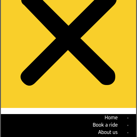
Hom
Book a rid
About u