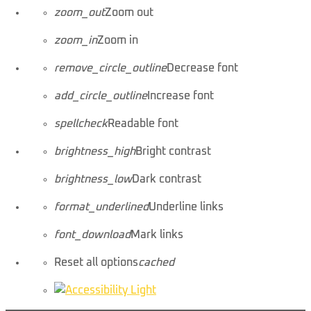
zoom_out
Zoom out
zoom_in
Zoom in
remove_circle_outline
Decrease font
add_circle_outline
Increase font
spellcheck
Readable font
brightness_high
Bright contrast
brightness_low
Dark contrast
format_underlined
Underline links
font_download
Mark links
Reset all options
cached