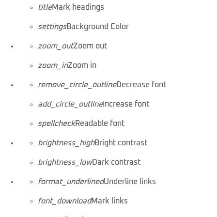
title
Mark headings
settings
Background Color
zoom_out
Zoom out
zoom_in
Zoom in
remove_circle_outline
Decrease font
add_circle_outline
Increase font
spellcheck
Readable font
brightness_high
Bright contrast
brightness_low
Dark contrast
format_underlined
Underline links
font_download
Mark links