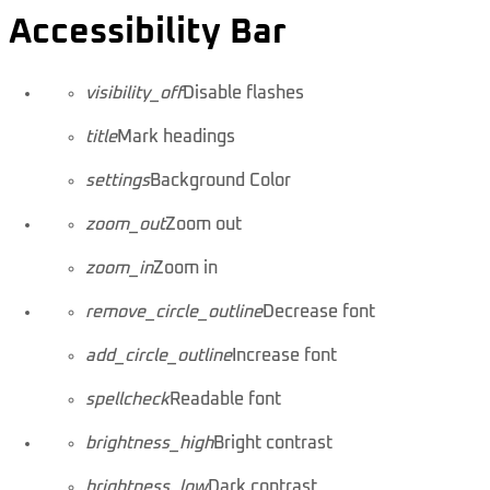
Accessibility Bar
visibility_off
Disable flashes
title
Mark headings
settings
Background Color
zoom_out
Zoom out
zoom_in
Zoom in
remove_circle_outline
Decrease font
add_circle_outline
Increase font
spellcheck
Readable font
brightness_high
Bright contrast
brightness_low
Dark contrast